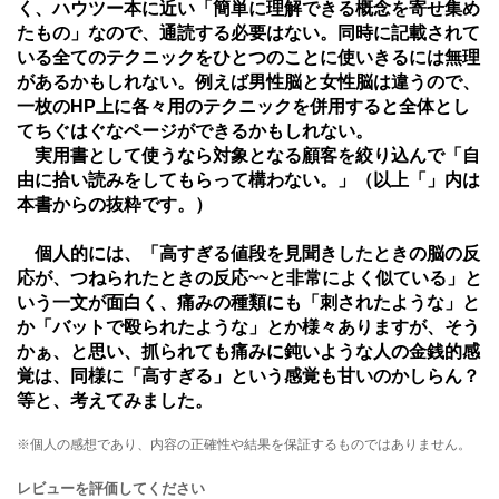
く、ハウツー本に近い「簡単に理解できる概念を寄せ集め
たもの」なので、通読する必要はない。同時に記載されて
いる全てのテクニックをひとつのことに使いきるには無理
があるかもしれない。例えば男性脳と女性脳は違うので、
一枚のHP上に各々用のテクニックを併用すると全体とし
てちぐはぐなページができるかもしれない。
実用書として使うなら対象となる顧客を絞り込んで「自
由に拾い読みをしてもらって構わない。」（以上「」内は
本書からの抜粋です。）
個人的には、「高すぎる値段を見聞きしたときの脳の反
応が、つねられたときの反応~~と非常によく似ている」と
いう一文が面白く、痛みの種類にも「刺されたような」と
か「バットで殴られたような」とか様々ありますが、そう
かぁ、と思い、抓られても痛みに鈍いような人の金銭的感
覚は、同様に「高すぎる」という感覚も甘いのかしらん？
等と、考えてみました。
※個人の感想であり、内容の正確性や結果を保証するものではありません。
レビューを評価してください