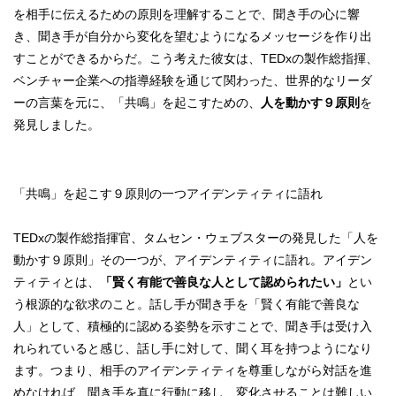
を相手に伝えるための原則を理解することで、聞き手の心に響
き、聞き手が自分から変化を望むようになるメッセージを作り出
すことができるからだ。こう考えた彼女は、TEDxの製作総指揮、
ベンチャー企業への指導経験を通じて関わった、世界的なリーダ
ーの言葉を元に、「共鳴」を起こすための、
人を動かす９原則
を
発見しました。
「共鳴」を起こす９原則の一つアイデンティティに語れ
TEDxの製作総指揮官、タムセン・ウェブスターの発見した「人を
動かす９原則」その一つが、アイデンティティに語れ。アイデン
ティティとは、
「賢く有能で善良な人として認められたい」
とい
う根源的な欲求のこと。話し手が聞き手を「賢く有能で善良な
人」として、積極的に認める姿勢を示すことで、聞き手は受け入
れられていると感じ、話し手に対して、聞く耳を持つようになり
ます。つまり、相手のアイデンティティを尊重しながら対話を進
めなければ、聞き手を真に行動に移し、変化させることは難しい