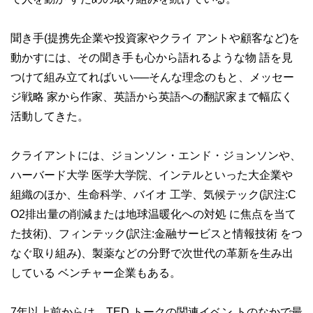
聞き手(提携先企業や投資家やクライ アントや顧客など)を
動かすには、その聞き手も心から語れるような物 語を見
つけて組み立てればいい──そんな理念のもと、メッセー
ジ戦略 家から作家、英語から英語への翻訳家まで幅広く
活動してきた。
クライアントには、ジョンソン・エンド・ジョンソンや、
ハーバード大学 医学大学院、インテルといった大企業や
組織のほか、生命科学、バイオ 工学、気候テック(訳注:C
O2排出量の削減または地球温暖化への対処 に焦点を当て
た技術)、フィンテック(訳注:金融サービスと情報技術 をつ
なぐ取り組み)、製薬などの分野で次世代の革新を生み出
している ベンチャー企業もある。
7年以上前からは、TED トークの関連イベン トのなかで最