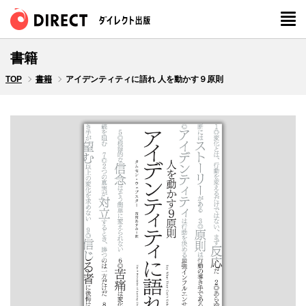
書籍
TOP
書籍
アイデンティティに語れ 人を動かす９原則