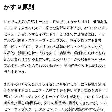
かす９原則
世界で大人気のTEDトークをご存知でしょうか?これは、価値ある
アイデアを広めるために、様々な分野の著名人が、3〜18分でプレ
ゼンテーションをするイベントで、これまでの登壇者には、アッ
プルの創業者・スティーブ・ジョブズや、マイクロソフト創業
者・ビル・ゲイツ、アメリカ元大統領のビル・クリントンなど、
世界的に影響力を持つ人物も多く、講演者に選ばれるだけでも名
誉だと言われているものです。このTEDトークの映像をYouTube
で流すと、多いもので7200万回再生。講演のチケットは約100万
円もするそう。
またそのTEDから公式でライセンスを取得して、世界各地で講演
会を開催するコミュニティの中でも最も長い歴史と規模を誇る「T
EDxケンブリッジ」というトークイベントがあり、このイベントの
製作総指揮を4年間務め、多くの登壇者に指導してきたのが、タム
セン・ウェブスター。タムセンはTEDxの製作総指揮をする傍ら、