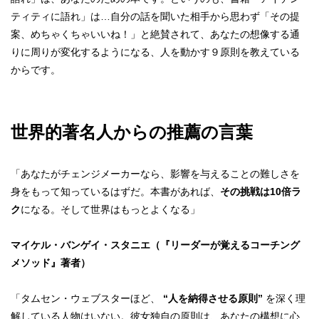
ティティに語れ」は…
自
分の話を聞いた相手から思わず「そ
の提
案、めちゃくちゃいいね！
」と絶賛されて、
あなたの想像する通
りに周りが変化するようになる、人を動かす９原則を教えている
から
です。
世界的著名人からの推薦の言葉
「あなたがチェンジメーカーなら、影響を与えることの難しさを
身をもって知っているはずだ。本書があれば、
その挑戦は10倍ラ
ク
になる。そして世界はもっとよくなる」
マイケル・バンゲイ・スタニエ（『リーダーが覚えるコーチング
メソッド』著者）
「タムセン・ウェブスターほど、
“人を納得させる原則”
を深く理
解している人物はいない。彼女独自の原則は、あなたの構想に心