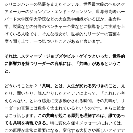
シリコンバレーの発展を支えたインテル、世界最大級のヘルスケ
アメーカーのジョンソン・エンド・ジョンソン、世界最高峰ハー
バード大学医学大学院などの大企業や組織がいるほか、生命科
学、製薬などの分野のベンチャー企業などに指導をして実績を上
げている人物です。そんな彼女が、世界的なリーダーの言葉を
度々聞く上で、一つ気づいたことがあると言います。
それは…スティーブ・ジョブズやビル・ゲイツといった、世界的
に影響力を持つリーダーの言葉には、「共鳴」があるというこ
と。
どういうことか？
「共鳴」とは、人生が変わる気づきのこと。
見
たり、聞いたり、読んだりしたアイデアによって、「これしか考
えられない」という感覚に突き動かされる瞬間。その共鳴が、リ
ーダーの言葉には数多く含まれているというのです。さらに彼女
はこう話します。
この共鳴が起こる原則を理解すれば、誰であっ
ても共鳴を再現できる。
特に変化を促すメッセージにおいては、
この原理が非常に重要になる。変化する大切さや新しいアイデア