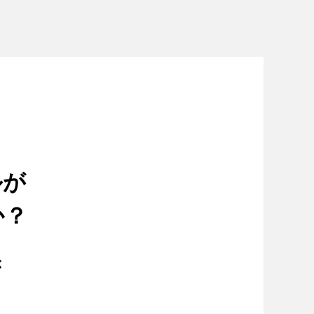
ルが
か？
が