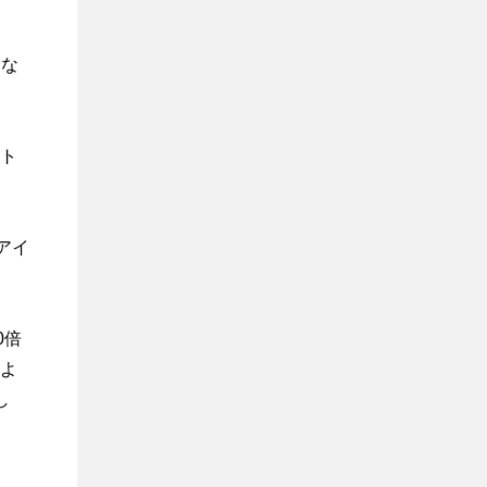
にな
ト
アイ
0倍
よ
し