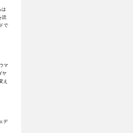
ちは
を読
ドで
ウマ
ダヤ
変え
ェデ