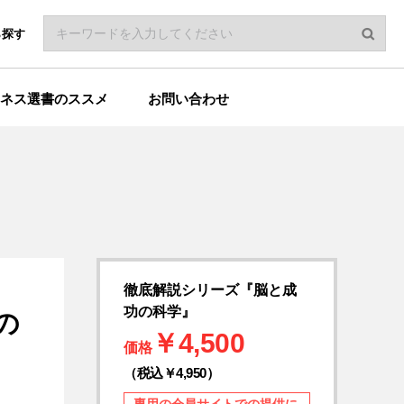
ら探す
ネス選書のススメ
お問い合わせ
徹底解説シリーズ『脳と成
功の科学』
の
￥4,500
価格
（税込￥4,950）