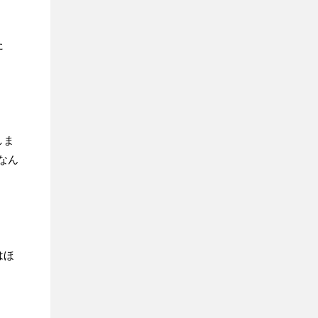
た
しま
なん
はほ