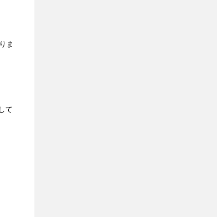
りま
して