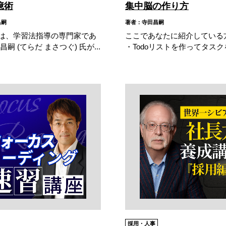
憶術
集中脳の作り方
昌嗣
著者：寺田昌嗣
は、学習法指導の専門家であ
ここであなたに紹介している
昌嗣 (てらだ まさつぐ) 氏が...
・Todoリストを作ってタスクを
採用・人事