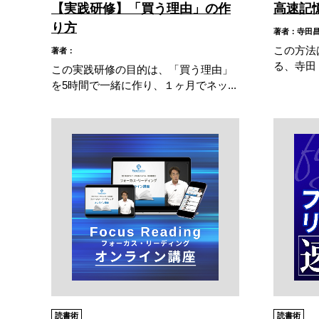
【実践研修】「買う理由」の作
高速記
り方
著者：寺田
この方法
著者：
る、寺田 
この実践研修の目的は、「買う理由」
を5時間で一緒に作り、１ヶ月でネッ...
読書術
読書術