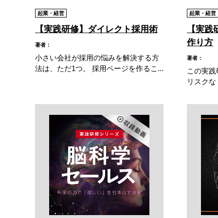
起業・経営
起業・経営
【実践研修】ダイレクト採用術
【実践
作り方
著者：
小さい会社が採用の悩みを解決する方
著者：
法は、ただ1つ。 採用ページを作るこ...
この実践
リスクな