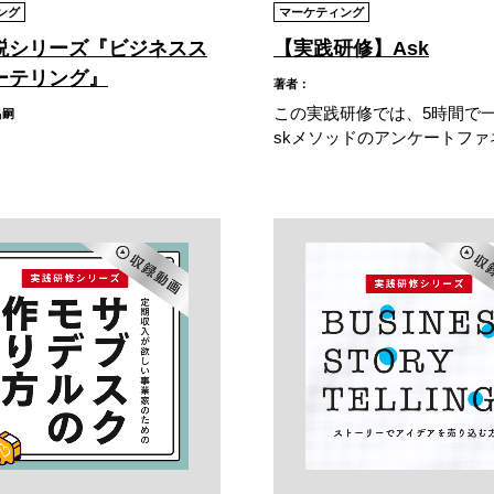
ング
マーケティング
説シリーズ『ビジネスス
【実践研修】Ask
ーテリング』
著者：
この実践研修では、5時間で
昌嗣
skメソッドのアンケートファネ