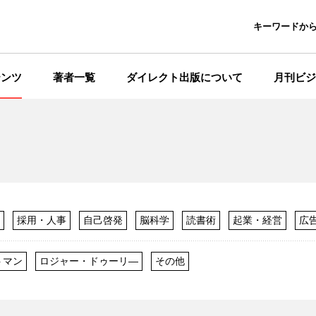
キーワードか
テンツ
著者一覧
ダイレクト出版について
月刊ビジ
採用・人事
自己啓発
脳科学
読書術
起業・経営
広
仕事術
その他
トマン
ロジャー・ドゥーリ―
その他